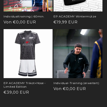
Individualtraining | 60min.
EP ACADEMY Wintermütze
Normaler
Von €0,00 EUR
Normaler
€19,99 EUR
Preis
Preis
EP ACADEMY Trikot+Hose -
Individual-Training (erweitert)
Limited Edition
Normaler
Von €0,00 EUR
Normaler
€39,00 EUR
Preis
Preis