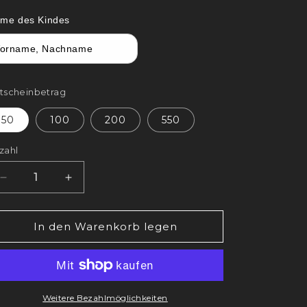
me des Kindes
tscheinbetrag
50
100
200
550
zahl
Verringere
Erhöhe
die
die
Menge
Menge
für
für
In den Warenkorb legen
EP
EP
ACADEMY
ACADEMY
-
-
GESCHENK-
GESCHENK-
GUTSCHEIN
GUTSCHEIN
Weitere Bezahlmöglichkeiten