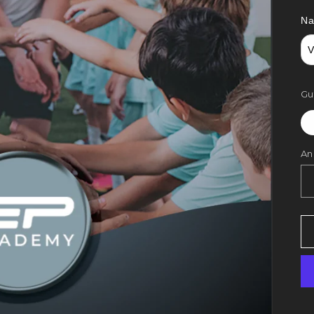
Na
Gu
An