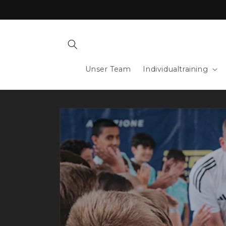
Direkt
zum
Inhalt
Unser Team
Individualtraining
Zu
Produktinformationen
springen