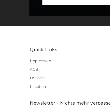
Medien
1
in
Modal
öffnen
Quick Links
Impressum
AGB
DSGVO
Location
Newsletter - Nichts mehr verpass