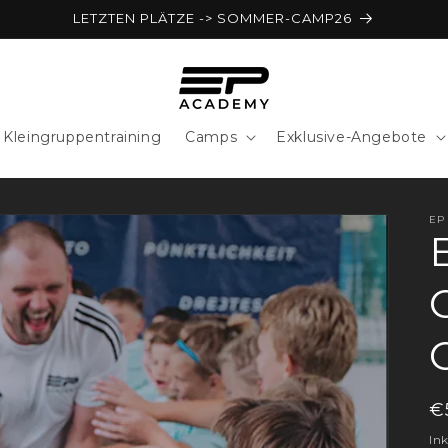
LETZTEN PLÄTZE -> SOMMER-CAMP26
Kleingruppentraining
Camps
Exklusive-Angebote
EP
N
€
P
Ink